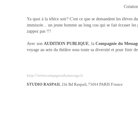
Créatio
Ya quoi à la téléce soir? C'est ce que se demandent les élèves du
immiscée... un jeune homme au long cou qui se fait écraser les p
zappez pas !!!
Avec son
AUDITION PUBLIQUE
, la
Compagnie du Messag
voyage au sein du théâtre sous toute sa diversité et pour finir deu
http://www.compagniedumessage.fr
STUDIO RASPAIL
216 Bd Raspail, 75014 PARIS France