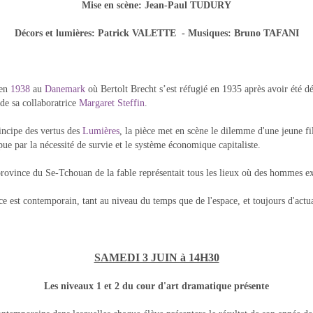
Mise en scène: Jean-Paul TUDURY
Décors et lumières: Patrick VALETTE - Musiques: Bruno TAFANI
 en
1938
au
Danemark
où Bertolt Brecht s’est réfugié en 1935 après avoir été dé
 de sa collaboratrice
Margaret Steffin
.
incipe des vertus des
Lumières
, la pièce met en scène le dilemme d'une jeune fil
e par la nécessité de survie et le système économique capitaliste.
 province du Se-Tchouan de la fable représentait tous les lieux où des hommes e
e est contemporain, tant au niveau du temps que de l'espace, et toujours d'act
SAMEDI 3 JUIN à 14H30
Les niveaux 1 et 2 du cour d'art dramatique présente