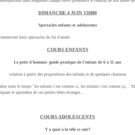
ontemporains dans lesquelles chaque élève présentera le résultat de son année de
DIMANCHE 4 JUIN 15H00
Spectacles enfants et adolescents
ésenteront leurs spectacles de fin d'année
COURS ENFANTS
Le petit d'homme: guide pratique de l'enfant de 6 à 11 ans
création à partir des propositions des enfants et de quelques chansons
n dise touts le temps "les enfants c'est comme ci, les enfants c'est comme ça..."
quant le quotidien de ces petites bêtes étranges...
COURS ADOLESCENTS
Y a quoi à la télé ce soir?