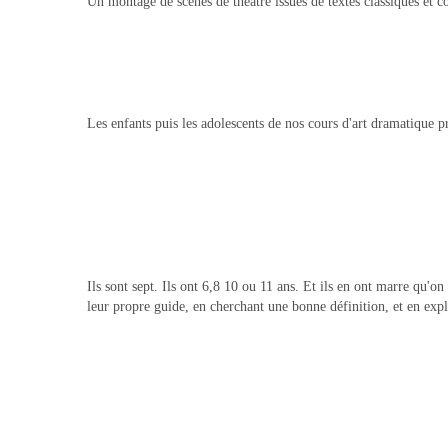
Un montage de scènes de théâtre issues de textes classiques et c
Les enfants puis les adolescents de nos cours d'art dramatique pr
Ils sont sept. Ils ont 6,8 10 ou 11 ans. Et ils en ont marre qu'o
leur propre guide, en cherchant une bonne définition, et en expli