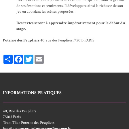
travers des exercices permettant à l'acteur d'exprimer toute la gamme
de ses émotions et sentiments. Il développera ainsi la richesse de son
jeu en abordant les scènes proposées.
Des textes seront à apprendre impérativement pour le début du
stage.
Poterne des Peupliers
40, rue des Peupliers, 75013 PARIS
Partager
Facebook
Twitter
Email
INFORMATIONS PRATIQUES
40, Rue des Peupliers
75013 Paris
Tram T3a : Poterne des Peupliers
Email :
compagniedumessage@orange.fr