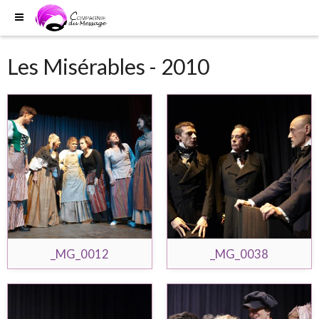
Les Misérables - 2010
_MG_0012
_MG_0038