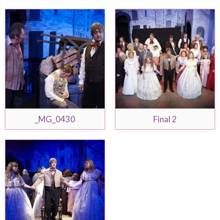
_MG_0430
Final 2