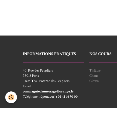
INFORMATIONS PRATIQUES
NOS COURS
40, Rue des Peupliers
Théâtre
75013 Paris
Chant
Tram T3a : Poterne des Peupliers
Clown
Email :
compagniedumessage@orange.fr
Téléphone (répondeur) :
01 42 16 90 00