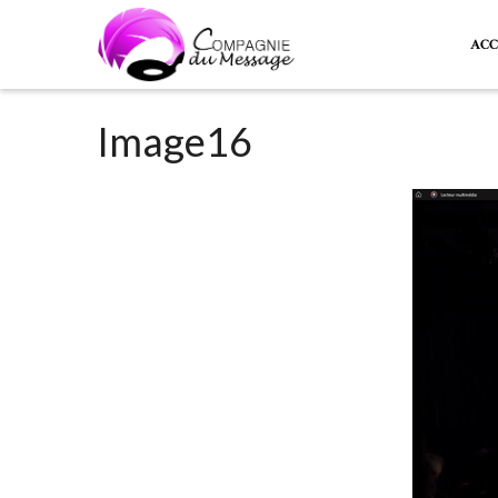
ACC
Image16