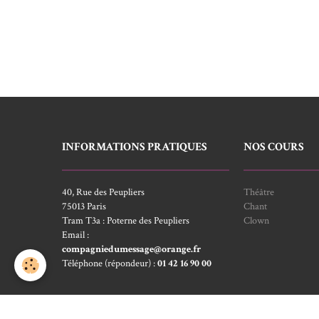
INFORMATIONS PRATIQUES
NOS COURS
40, Rue des Peupliers
Théâtre
75013 Paris
Chant
Tram T3a : Poterne des Peupliers
Clown
Email :
compagniedumessage@orange.fr
Téléphone (répondeur) :
01 42 16 90 00