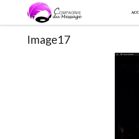
ACC
Image17