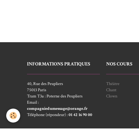
INFORMATIONS PRATIQUES
NOS COURS
40, Rue des Peupliers
Théâtre
75013 Paris
Chant
Tram T3a : Poterne des Peupliers
Clown
Email :
compagniedumessage@orange.fr
Téléphone (répondeur) :
01 42 16 90 00