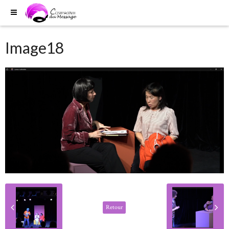
Image18
Retour