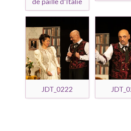
de paille d'Italie
JDT_0222
JDT_0