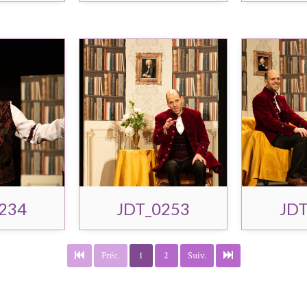
234
JDT_0253
JDT
Préc.
1
2
Suiv.